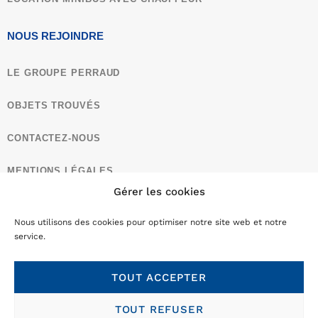
NOUS REJOINDRE
LE GROUPE PERRAUD
OBJETS TROUVÉS
CONTACTEZ-NOUS
MENTIONS LÉGALES
Gérer les cookies
CONDITIONS GÉNÉRALES DE VENTE​
Nous utilisons des cookies pour optimiser notre site web et notre
POLITIQUE DE CONFIDENTIALITÉ
service.
TOUT ACCEPTER
Copyright ©2026 Groupe Perraud
TOUT REFUSER
Un site propulsé par
l’agence web MARQUE DIGITALE
Créateur