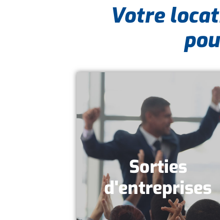
Votre locat
pou
Sorties
d'entreprises
DÉCOUVRIR