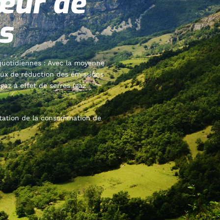
œur de
s
quotidiennes : Avec la moyenne
taux de réduction des émissions
az à effet de serres (gaz
itation de la consommation de