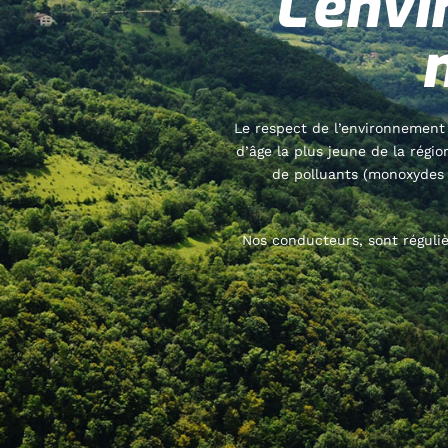
L’env
Le respect de l’environnement
d’âge la plus jeune de la régi
de polluants (monoxydes 
Nos conducteurs, sont réguli