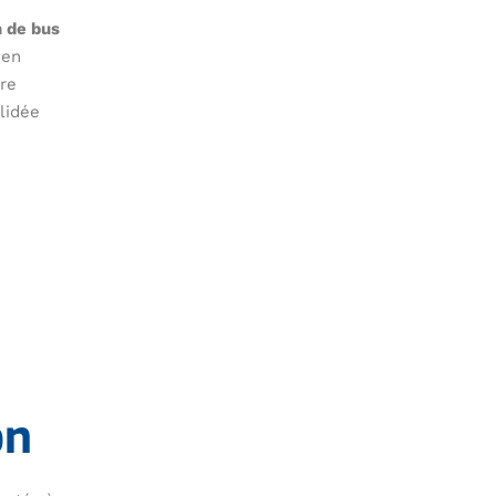
n de bus
 en
ure
lidée
on