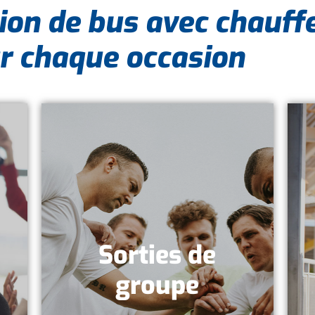
ion de bus avec chauff
r chaque occasion
Sorties de
DÉCOUVRIR
groupe