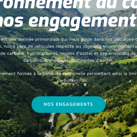
ironnement au c
nos engagement
 est une donnée primordiale qui nous guide dans nos décisions 
on, notre parc de véhicules respecte les objectifs environnemen
de carbone, hydrocarbures, oxydes d’azote) et des émissions de g
carbonique, méthane, protoxydes d’azote).
èrement formés à la conduite rationnelle permettant ainsi la lim
carburant.
NOS ENGAGEMENTS