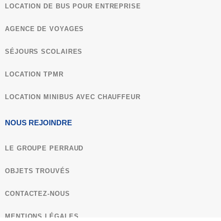
LOCATION DE BUS POUR ENTREPRISE
objets animés, jeux de lumières et narration
sonore.
AGENCE DE VOYAGES
Déjeuner panier repas fourni par le centre.
SÉJOURS SCOLAIRES
Reprise de l’autocar dans l’après-midi pour votre
LOCATION TPMR
région. Arrivée prévue à votre établissement en
début de soirée.
LOCATION MINIBUS AVEC CHAUFFEUR
NOUS REJOINDRE
Le P’tit Plus : Visite d’une fromagerie de St
Nectaire, visite de l’Aventure Michelin,
LE GROUPE PERRAUD
Découverte du lac Pavin ou du lac Chambon
OBJETS TROUVÉS
CONTACTEZ-NOUS
MENTIONS LÉGALES