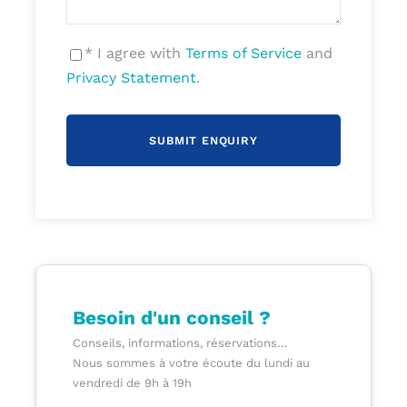
* I agree with
Terms of Service
and
Jour 1 : Vulcania
Privacy Statement
.
Départ de votre établissement le matin en
direction de Saint Ours les Roches.
Journée
au
cœur
du
premier
parc
d’exploration
scientifique
dédié
aux
volcans
:
Vulcania.
L’Auvergne, terre de volcans est le parfait
témoignage de l’évolution du relief à travers les
phénomènes volcaniques. Le temps d’une journée
vos élèves deviennent les explorateurs actifs
Besoin d'un conseil ?
d’une visite riche d’informations et de sensations,
Conseils, informations, réservations…
à la rencontre des volcans, des richesses et
Nous sommes à votre écoute du lundi au
colères de la Terre.
vendredi de 9h à 19h