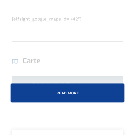
[elfsight_google_maps id= »42″]
Carte
READ MORE