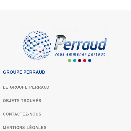
Cette sortie sous forme de travaux pratiques de
terrain sera l’occasion de décortiquer ce site.
Étape par étape, vous seront dévoilés la nature
d’un édifice volcanique, sa structure, puis son
fonctionnement et enfin son histoire. Vous
apprendrez également le type de relation
entretenue avec les volcans voisins mais aussi
avec l’activité de l’homme. Vos élèves partent à la
recherche des causes des phénomènes
volcaniques présents et des facettes du Volcan de
GROUPE PERRAUD
Lemptégy.
LE GROUPE PERRAUD
Le parcours immersif « Un Volcan et des hommes
» sera accessible avant ou après votre visite au
OBJETS TROUVÉS
cœur du volcan.
CONTACTEZ-NOUS
Cette véritable expédition volcanique sera
complétée par le film 4D « Aux Origines » et par
MENTIONS LÉGALES