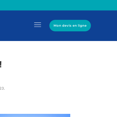
Mon devis en ligne
!
23.