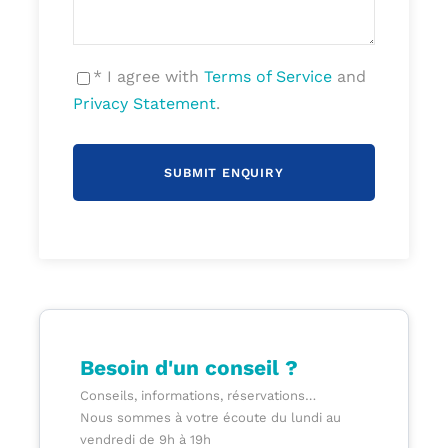
Départ de votre établissement en fin de journée
en direction de Rome.
* I agree with
Terms of Service
and
Dîner libre en cours de route et nuit en autocar.
Privacy Statement
.
Jour 2
Arrivée à Rome en début de matinée.
Visite guidée de la Rome antique. Durée : 3h00 –
2 guides.
Découverte du Colisée, du Palatin et du Forum.
Besoin d'un conseil ?
Temps libre pour découvrir Rome à votre rythme.
Conseils, informations, réservations…
Installation à l’hôtel dans la région de Rome.
Nous sommes à votre écoute du lundi au
vendredi de 9h à 19h