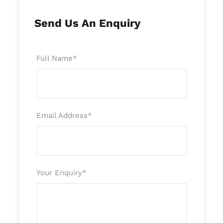
Send Us An Enquiry
Full Name
*
Email Address
*
Itinéraire
Your Enquiry
*
Jour 1