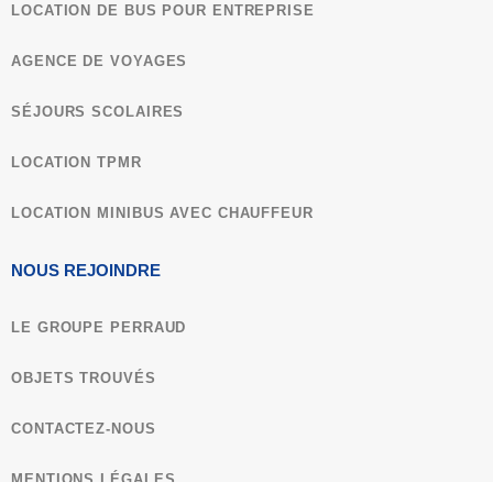
LOCATION DE BUS POUR ENTREPRISE
Le P'ti +
AGENCE DE VOYAGES
Visite guidée des catacombes de Rome (sur
SÉJOURS SCOLAIRES
la via Appia).
LOCATION TPMR
Atelier pédagogique à la Cinecittà sur les
thèmes « costumes » ou « scénographie » :
LOCATION MINIBUS AVEC CHAUFFEUR
découvrez le métier de créateur de
costumes ou les coulisses de l'illusion
NOUS REJOINDRE
cinématographique.
LE GROUPE PERRAUD
OBJETS TROUVÉS
CONTACTEZ-NOUS
Infos / tarifs
MENTIONS LÉGALES