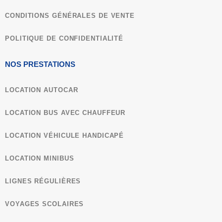
Visite des musées du Vatican et chapelle Sixtine
(avec le droit de parole pour le professeur).
CONDITIONS GÉNÉRALES DE VENTE​
Dernier temps libre à Rome.
POLITIQUE DE CONFIDENTIALITÉ
Reprise de l’autocar en soirée en direction de la
NOS PRESTATIONS
France.
LOCATION AUTOCAR
Jour 6
LOCATION BUS AVEC CHAUFFEUR
LOCATION VÉHICULE HANDICAPÉ
Retour prévu à votre établissement dans la
matinée.
LOCATION MINIBUS
LIGNES RÉGULIÈRES
VOYAGES SCOLAIRES